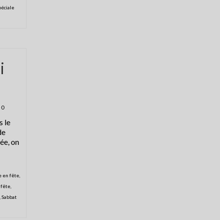
péciale
i
0
s le
de
née, on
e en fête
,
 fête
,
,
Sabbat