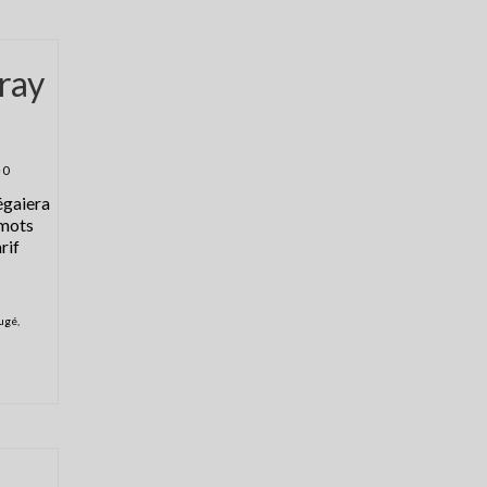
vray
0
égaiera
 mots
rif
gugé
,