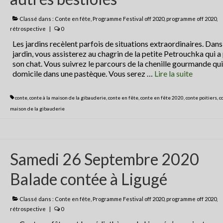
Classé dans :
Conte en fête
,
Programme Festival off 2020
,
programme off 2020
,
rétrospective
|
0
Les jardins recèlent parfois de situations extraordinaires. Dans
jardin, vous assisterez au chagrin de la petite Petrouchka qui a
son chat. Vous suivrez le parcours de la chenille gourmande qui
domicile dans une pastèque. Vous serez …
Lire la suite­­
conte
,
conte à la maison de la gibauderie
,
conte en fête
,
conte en fête 2020
,
conte poitiers
,
c
maison de la gibauderie
Samedi 26 Septembre 2020
Balade contée à Ligugé
Classé dans :
Conte en fête
,
Programme Festival off 2020
,
programme off 2020
,
rétrospective
|
0