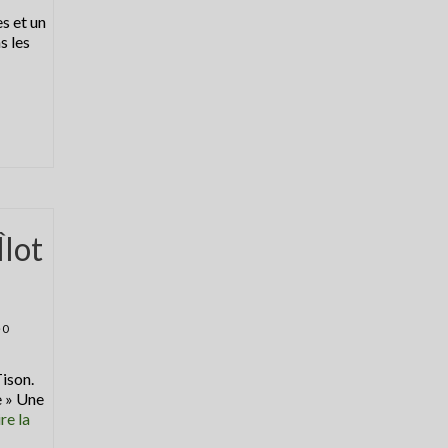
s et un
s les
Îlot
0
Tison.
e » Une
ire la