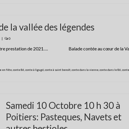
e la vallée des légendes
|
0
ernière prestation de 2021…. Balade contée au cœur de la Va
te en fête
,
conte 86
,
conte à ligugé
,
conte à saint benoît
,
conte dans la vienne
,
conte dans le 86
,
conte
Samedi 10 Octobre 10 h 30 à
Poitiers: Pasteques, Navets et
autres bestioles