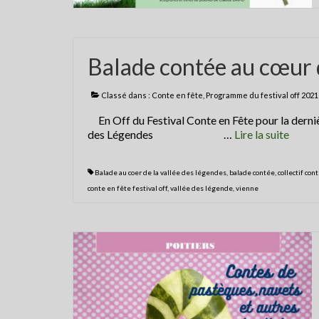
Balade contée au cœur d
Classé dans :
Conte en fête
,
Programme du festival off 2021
En Off du Festival Conte en Fête pour la d
des Légendes …
Lire la suite­­
Balade au coer de la vallée des légendes
,
balade contée
,
collectif con
conte en fête festival off
,
vallée des légende
,
vienne