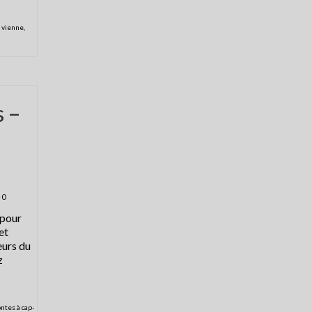
 vienne
,
s –
0
pour
et
eurs du
z
ontes à cap-