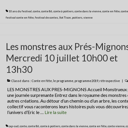
10 ans du festival
,
conte
,
conte 86
,
conte à poitiers
,
conte dans la vienne
,
conte en fête
,
conte
festival conte en fête
,
festival de contes
,
îlot Tison
,
poitiers
,
vienne
Les monstres aux Prés-Mignon
Mercredi 10 juillet 10h00 et
13h30
Classé dans :
Conte en fête
,
le programme
,
programme2019
,
rétrospective
|
LES MONSTRES AUX PRES-MIGNONS Accueil Monstrueux 
une journée surprenante Entrez dans le royaume des monstres 
autres créations. Au détour d’un chemin ou d’un arbre, les cont
collectif vous raconterons leurs histoires puis vous découvrire
l’univers d’Eric le …
Lire la suite­­
cap-sud
,
conte
,
conte 86
,
conte à poitiers
,
conte dans la vienne
,
conte en fête
,
conte vienne
,
c