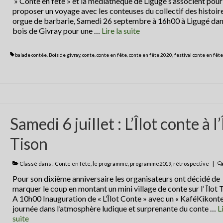
» Conte en fête » et la médiathèque de Ligugé s’associent pour
proposer un voyage avec les conteuses du collectif des histoire
orgue de barbarie, Samedi 26 septembre à 16h00 à Ligugé dan
bois de Givray pour une …
Lire la suite­­
balade contée
,
Bois de givray
,
conte
,
conte en fête
,
conte en fête 2020
,
festival conte en fête
Samedi 6 juillet : L’Îlot conte à l’
Tison
Classé dans :
Conte en fête
,
le programme
,
programme2019
,
rétrospective
|
Pour son dixième anniversaire les organisateurs ont décidé de
marquer le coup en montant un mini village de conte sur l’ Îlot 
A 10h00 Inauguration de « L’Îlot Conte » avec un « KaféKikont
journée dans l’atmosphère ludique et surprenante du conte …
L
suite­­