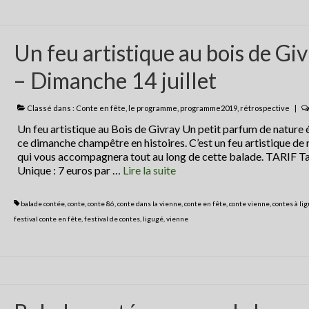
Un feu artistique au bois de Gi
– Dimanche 14 juillet
Classé dans :
Conte en fête
,
le programme
,
programme2019
,
rétrospective
|
Un feu artistique au Bois de Givray Un petit parfum de nature 
ce dimanche champêtre en histoires. C’est un feu artistique de
qui vous accompagnera tout au long de cette balade. TARIF Ta
Unique : 7 euros par …
Lire la suite­­
balade contée
,
conte
,
conte 86
,
conte dans la vienne
,
conte en fête
,
conte vienne
,
contes à li
festival conte en fête
,
festival de contes
,
ligugé
,
vienne