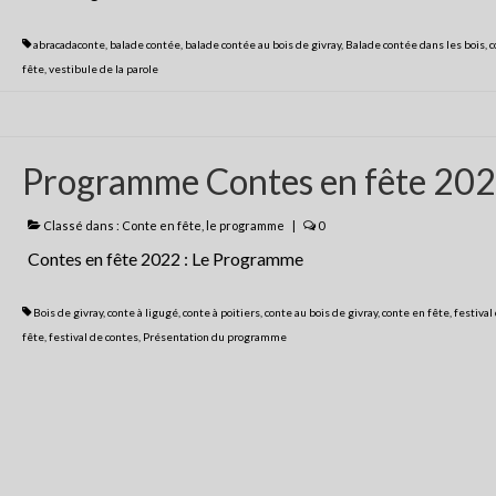
abracadaconte
,
balade contée
,
balade contée au bois de givray
,
Balade contée dans les bois
,
c
fête
,
vestibule de la parole
Programme Contes en fête 20
Classé dans :
Conte en fête
,
le programme
|
0
Contes en fête 2022 : Le Programme
Bois de givray
,
conte à ligugé
,
conte à poitiers
,
conte au bois de givray
,
conte en fête
,
festival
fête
,
festival de contes
,
Présentation du programme