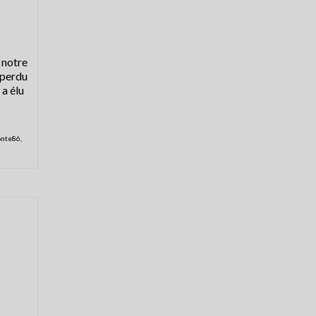
 notre
 perdu
 a élu
onte86
,