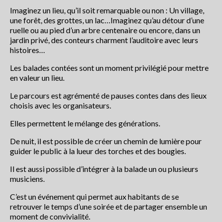
Les balades contées
Imaginez un lieu, qu’il soit remarquable ou non : Un village,
une forêt, des grottes, un lac…Imaginez qu’au détour d’une
ruelle ou au pied d’un arbre centenaire ou encore, dans un
contactez Abracadaconte
jardin privé, des conteurs charment l’auditoire avec leurs
histoires…
Conte en fête
Les balades contées sont un moment privilégié pour mettre
Progamme
en valeur un lieu.
Programme du festival off 2021
Le parcours est agrémenté de pauses contes dans des lieux
choisis avec les organisateurs.
La presse parle du Festival
Elles permettent le mélange des générations.
Nouvelle République 8 juillet 2018
De nuit, il est possible de créer un chemin de lumière pour
guider le public à la lueur des torches et des bougies.
La Nouvelle République du 4 juillet
2018
Il est aussi possible d’intégrer à la balade un ou plusieurs
musiciens.
La Nouvelle République du 4 juillet
2018
C’est un événement qui permet aux habitants de se
retrouver le temps d’une soirée et de partager ensemble un
CENTRE PRESSE 5 juillet 2018
moment de convivialité.