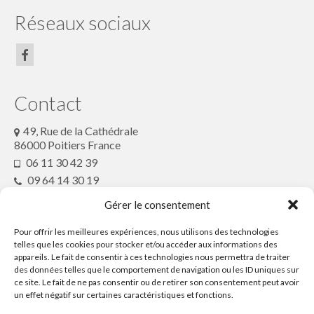
article de presse2018
Réseaux sociaux
Contactez le Festival ou son Collectif
Conte en Fête
Contact
49, Rue de la Cathédrale
86000 Poitiers France
06 11 30 42 39
09 64 14 30 19
conteenfete@gmx.fr
Gérer le consentement
Pour offrir les meilleures expériences, nous utilisons des technologies
Partenaires
telles que les cookies pour stocker et/ou accéder aux informations des
appareils. Le fait de consentir à ces technologies nous permettra de traiter
des données telles que le comportement de navigation ou les ID uniques sur
ce site. Le fait de ne pas consentir ou de retirer son consentement peut avoir
Ressources
un effet négatif sur certaines caractéristiques et fonctions.