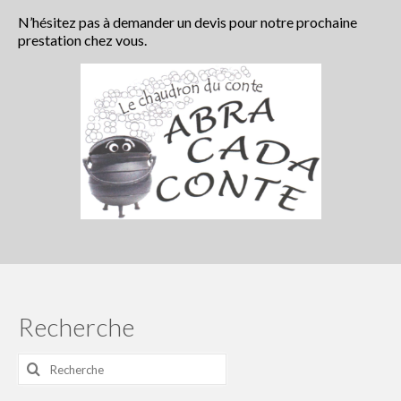
Centre Presse du 5 juillet 2018
N’hésitez pas à demander un devis pour notre prochaine
prestation chez vous.
Centre Presse
Les actualités du collectif
Le collectif Conte en fête
Conteurs et artistes
Le festival conte en fête : Histoire
Partenaires
Rétrospective
Programme du festival off 2020
Recherche
programme2019
Rechercher
:
programme 2018