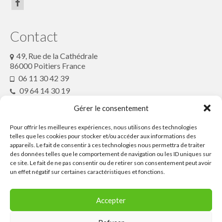
article de presse2018
Contact
Contactez le Festival ou son Collectif
Conte en Fête
49, Rue de la Cathédrale
86000 Poitiers France
06 11 30 42 39
09 64 14 30 19
conteenfete@gmx.fr
Gérer le consentement
Pour offrir les meilleures expériences, nous utilisons des technologies
Partenaires
telles que les cookies pour stocker et/ou accéder aux informations des
appareils. Le fait de consentir à ces technologies nous permettra de traiter
des données telles que le comportement de navigation ou les ID uniques sur
ce site. Le fait de ne pas consentir ou de retirer son consentement peut avoir
Ressources
un effet négatif sur certaines caractéristiques et fonctions.
Contactez le
Accepter
Festival ou son
Collectif Conte