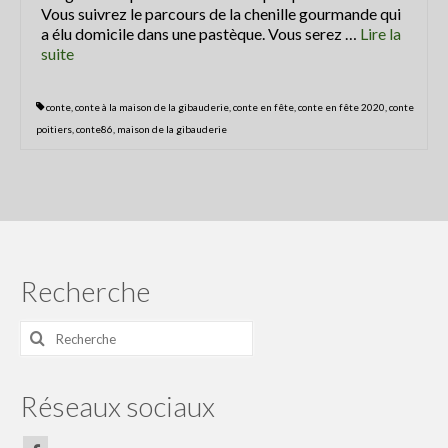
Vous suivrez le parcours de la chenille gourmande qui
Centre Presse du 5 juillet 2018
a élu domicile dans une pastèque. Vous serez …
Lire la
suite­­
Centre Presse
Les actualités du collectif
conte
,
conte à la maison de la gibauderie
,
conte en fête
,
conte en fête 2020
,
conte
poitiers
,
conte86
,
maison de la gibauderie
Le collectif Conte en fête
Conteurs et artistes
Le festival conte en fête : Histoire
Partenaires
Recherche
Rétrospective
Rechercher
:
Programme du festival off 2020
programme2019
Réseaux sociaux
programme 2018