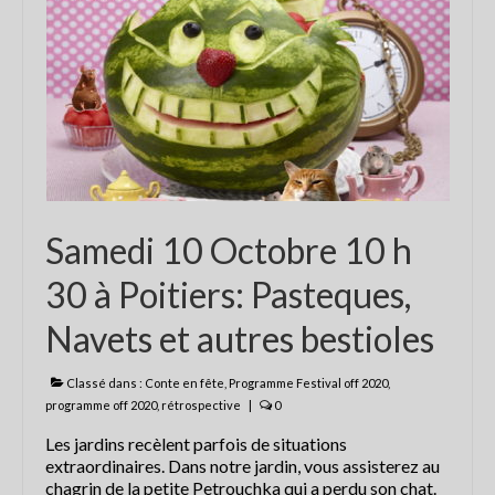
Les balades contées
contactez Abracadaconte
Conte en fête
Progamme
Programme du festival off 2021
Samedi 10 Octobre 10 h
La presse parle du Festival
30 à Poitiers: Pasteques,
Nouvelle République 8 juillet 2018
Navets et autres bestioles
La Nouvelle République du 4 juillet
2018
Classé dans :
Conte en fête
,
Programme Festival off 2020
,
La Nouvelle République du 4 juillet
programme off 2020
,
rétrospective
|
0
2018
Les jardins recèlent parfois de situations
extraordinaires. Dans notre jardin, vous assisterez au
CENTRE PRESSE 5 juillet 2018
chagrin de la petite Petrouchka qui a perdu son chat.