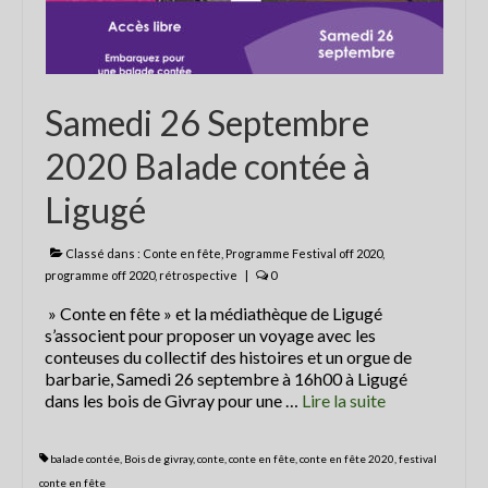
article de presse2018
Contactez le Festival ou son Collectif
Conte en Fête
Samedi 26 Septembre
2020 Balade contée à
Ligugé
Classé dans :
Conte en fête
,
Programme Festival off 2020
,
programme off 2020
,
rétrospective
|
0
» Conte en fête » et la médiathèque de Ligugé
s’associent pour proposer un voyage avec les
conteuses du collectif des histoires et un orgue de
barbarie, Samedi 26 septembre à 16h00 à Ligugé
dans les bois de Givray pour une …
Lire la suite­­
balade contée
,
Bois de givray
,
conte
,
conte en fête
,
conte en fête 2020
,
festival
conte en fête