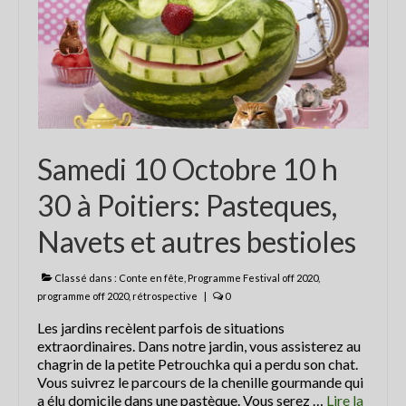
Les balades contées
contactez Abracadaconte
Conte en fête
Progamme
Samedi 10 Octobre 10 h
Programme du festival off 2021
30 à Poitiers: Pasteques,
La presse parle du Festival
Navets et autres bestioles
Nouvelle République 8 juillet 2018
La Nouvelle République du 4 juillet
Classé dans :
Conte en fête
,
Programme Festival off 2020
,
2018
programme off 2020
,
rétrospective
|
0
Les jardins recèlent parfois de situations
La Nouvelle République du 4 juillet
extraordinaires. Dans notre jardin, vous assisterez au
2018
chagrin de la petite Petrouchka qui a perdu son chat.
Vous suivrez le parcours de la chenille gourmande qui
CENTRE PRESSE 5 juillet 2018
a élu domicile dans une pastèque. Vous serez …
Lire la