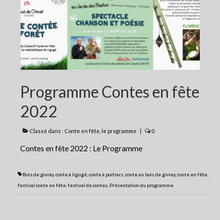
Les balades contées
contactez Abracadaconte
Conte en fête
Progamme
Programme Contes en fête
Programme du festival off 2021
2022
La presse parle du Festival
Nouvelle République 8 juillet 2018
Classé dans :
Conte en fête
,
le programme
|
0
Contes en fête 2022 : Le Programme
La Nouvelle République du 4 juillet
2018
Bois de givray
,
conte à ligugé
,
conte à poitiers
,
conte au bois de givray
,
conte en fête
,
La Nouvelle République du 4 juillet
festival conte en fête
,
festival de contes
,
Présentation du programme
2018
CENTRE PRESSE 5 juillet 2018