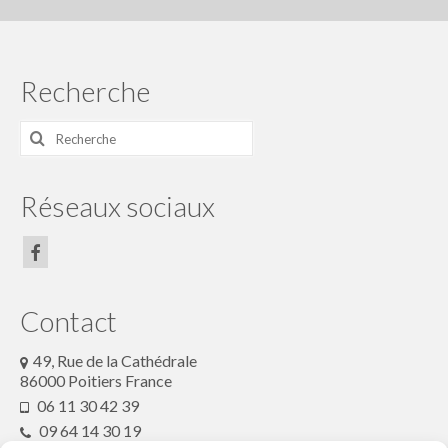
Centre Presse du 5 juillet 2018
Centre Presse
Recherche
Les actualités du collectif
Rechercher
Le collectif Conte en fête
:
Conteurs et artistes
Réseaux sociaux
Le festival conte en fête : Histoire
Partenaires
Rétrospective
Contact
Programme du festival off 2020
49, Rue de la Cathédrale
86000 Poitiers France
programme2019
06 11 30 42 39
09 64 14 30 19
programme 2018