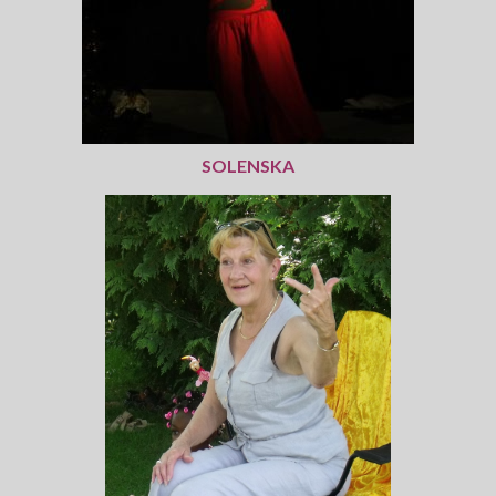
Centre Presse du 5 juillet 2018
Centre Presse
Les actualités du collectif
Le collectif Conte en fête
SOLENSKA
Conteurs et artistes
Le festival conte en fête : Histoire
Partenaires
Rétrospective
Programme du festival off 2020
programme2019
programme 2018