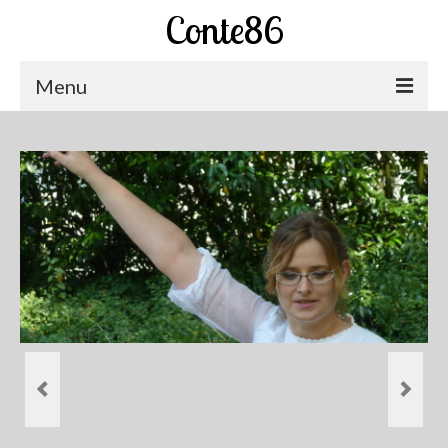
Conte86
Menu
Abracadaconte
Actualités Abracadaconte
Interview du chaudron du conte
Contes à écouter
Abracadaconte à la Radio!!!
Les spectacles d’Abracadaconte
Chemins de Vies
Les veillées insolites