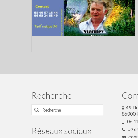
Recherche
Con
Rechercher
49, R
:
86000 P
06 11
Réseaux sociaux
09 64
cont