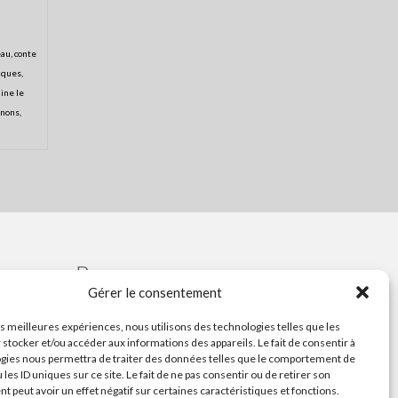
eau
,
conte
liques
,
ine le
gnons
,
Ressources
Gérer le consentement
Contactez le
les meilleures expériences, nous utilisons des technologies telles que les
Festival ou son
 stocker et/ou accéder aux informations des appareils. Le fait de consentir à
Collectif Conte
gies nous permettra de traiter des données telles que le comportement de
en Fête
 les ID uniques sur ce site. Le fait de ne pas consentir ou de retirer son
 peut avoir un effet négatif sur certaines caractéristiques et fonctions.