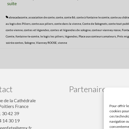
suite­­
abracadaconte
,
association de conte
,
conte
,
conte 86
,
conte à fontaine le comte
,
conte au chât
au logis des Piliers
,
conte aux piliers
,
conte dans la vienne
,
Conte de Solognots
,
conte tout pub
conte vienne
,
contes et légendes
,
contes et légendes de sologne
,
conteur vianney roose
,
Fonta
Comte
,
fontaine-le-comte
,
le logis les piliers
,
légendes
,
Place aux conteurs amateurs
,
Prés mi
soirée contes
,
Sologne
,
Vianney ROOSE
,
vienne
tact
Partenaires
ue de la Cathédrale
oitiers France
Pour offrir 
cookies pour
 30 42 39
ces technolo
 14 30 19
navigation ou
consentement
eenfete@gmx.fr