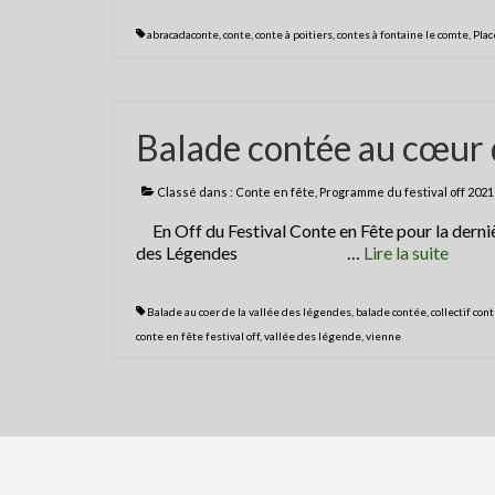
abracadaconte
,
conte
,
conte à poitiers
,
contes à fontaine le comte
,
Plac
Balade contée au cœur d
Classé dans :
Conte en fête
,
Programme du festival off 2021
En Off du Festival Conte en Fête pour la d
des Légendes …
Lire la suite­­
Balade au coer de la vallée des légendes
,
balade contée
,
collectif con
conte en fête festival off
,
vallée des légende
,
vienne