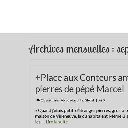
Archives mensuelles : s
+Place aux Conteurs am
pierres de pépé Marcel
Classé dans :
Abracadaconte
,
Global
|
0
« Quand j’étais petit, d’étranges pierres, gros bl
maison de Villeneuve, là où habitaient Mémé Bla
les …
Lire la suite­­