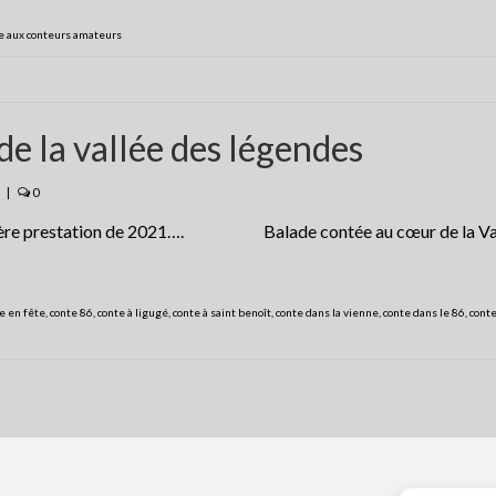
e aux conteurs amateurs
e la vallée des légendes
|
0
ernière prestation de 2021…. Balade contée au cœur de la Va
te en fête
,
conte 86
,
conte à ligugé
,
conte à saint benoît
,
conte dans la vienne
,
conte dans le 86
,
conte