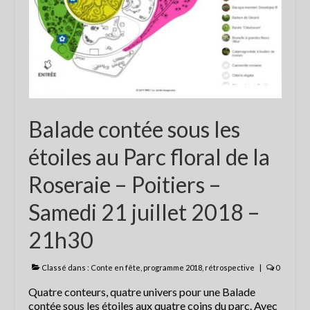
Les balades contées
contactez Abracadaconte
Conte en fête
Progamme
Balade contée sous les
Programme du festival off 2021
étoiles au Parc floral de la
La presse parle du Festival
Roseraie – Poitiers –
Nouvelle République 8 juillet 2018
Samedi 21 juillet 2018 –
La Nouvelle République du 4 juillet
2018
21h30
La Nouvelle République du 4 juillet
2018
Classé dans :
Conte en fête
,
programme 2018
,
rétrospective
|
0
Quatre conteurs, quatre univers pour une Balade
CENTRE PRESSE 5 juillet 2018
contée sous les étoiles aux quatre coins du parc. Avec