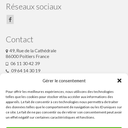
Réseaux sociaux
article de presse2018
Contactez le Festival ou son Collectif
Conte en Fête
Contact
49, Rue de la Cathédrale
86000 Poitiers France
06 11 30 42 39
09 64 14 30 19
conteenfete@gmx.fr
Gérer le consentement
Pour offrir les meilleures expériences, nous utilisons des technologies
Partenaires
telles que les cookies pour stocker et/ou accéder aux informations des
appareils. Le fait de consentir à ces technologies nous permettra de traiter
des données telles que le comportement de navigation ou les ID uniques sur
ce site. Le fait de ne pas consentir ou de retirer son consentement peut avoir
Ressources
un effet négatif sur certaines caractéristiques et fonctions.