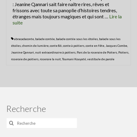
: Jeanine Qannari sait faire naître rires, rêves et
Centre Presse du 5 juillet 2018
frissons avec toute sa panoplie d’histoires tendres,
étranges mais toujours magiques et qui sont …
Lire la
Centre Presse
suite­­
Les actualités du collectif
abracadaconte
,
balade contée
,
balade contée sous les étoiles
,
balade sous les
Le collectif Conte en fête
étoiles
,
chemin de lumière
,
conte 86
,
conte à poitiers
,
conte en fête
,
Jacques Combe
,
Jeanine Qannari
,
nuit extraordinaire à poitiers
,
Parc de la roseraie de Poiters
,
Poiters
,
Conteurs et artistes
roseraie de poitiers
,
roseraie la nuit
,
Toumani Kouyaté
,
vestibule de parole
Le festival conte en fête : Histoire
Partenaires
Rétrospective
Recherche
Programme du festival off 2020
programme2019
Rechercher
:
programme 2018