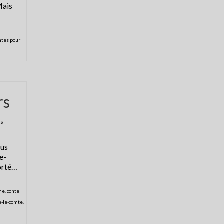
Mais
ntes pour
rs
es
ous
e-
porté…
nne
,
conte
e-le-comte
,