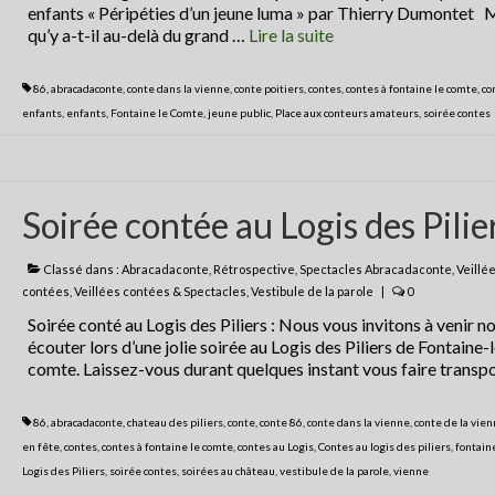
enfants « Péripéties d’un jeune luma » par Thierry Dumontet 
qu’y a-t-il au-delà du grand …
Lire la suite­­
86
,
abracadaconte
,
conte dans la vienne
,
conte poitiers
,
contes
,
contes à fontaine le comte
,
co
enfants
,
enfants
,
Fontaine le Comte
,
jeune public
,
Place aux conteurs amateurs
,
soirée contes
Soirée contée au Logis des Pilie
Classé dans :
Abracadaconte
,
Rétrospective
,
Spectacles Abracadaconte
,
Veillé
contées
,
Veillées contées & Spectacles
,
Vestibule de la parole
|
0
Soirée conté au Logis des Piliers : Nous vous invitons à venir n
écouter lors d’une jolie soirée au Logis des Piliers de Fontaine-l
comte. Laissez-vous durant quelques instant vous faire trans
86
,
abracadaconte
,
chateau des piliers
,
conte
,
conte 86
,
conte dans la vienne
,
conte de la vie
en fête
,
contes
,
contes à fontaine le comte
,
contes au Logis
,
Contes au logis des piliers
,
fontain
Logis des Piliers
,
soirée contes
,
soirées au château
,
vestibule de la parole
,
vienne