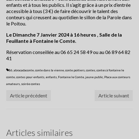
enfants et à tous les publics. Il s’agit grâce à un prix d’entrée
article de presse2018
accessible à tous (3 €) de faire découvrir le talent des
conteurs qui creusent au quotidien le sillon de la Parole dans
Contactez le Festival ou son Collectif
le Poitou.
Conte en Fête
Le Dimanche 7 Janvier 2024 à 16 heures , Salle de la
Feuillante à Fontaine le Comte.
Réservation conseillée au 06 65 24 58 49 ou au 06 89 64 82
41
86
,
abracadaconte
,
conte dans la vienne
,
conte poitiers
,
contes
,
contes à fontaine le
comte
,
contes pour enfants
,
enfants
,
Fontaine le Comte
,
jeune public
,
Place aux conteurs
amateurs
,
soirée contes
Article précédent
Article suivant
Articles similaires