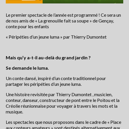
Centre Presse du 5 juillet 2018
Le premier spectacle de l’année est programmé ! Ce sera un
Centre Presse
de nos amis de « La grenouille fait sa soupe » de Gençay,
conte pour les enfants
Les actualités du collectif
« Péripéties d’un jeune luma » par Thierry Dumontet
Le collectif Conte en fête
Conteurs et artistes
Mais qu’y a-t-il au-delà du grand jardin ?
Le festival conte en fête : Histoire
Se demande le luma.
Partenaires
Un conte dansé, inspiré d’un conte traditionnel pour
partager les péripéties d’un jeune luma.
Rétrospective
Une histoire revisitée par Thierry Dumontet , musicien,
conteur, danseur, constructeur de pont entre le Poitou et la
Programme du festival off 2020
Créolie réunionnaise pour voyager à travers les mots et la
musique.
programme2019
Les spectacles que nous proposons dans le cadre de « Place
programme 2018
aux conteurs amateurs » sont destinés alternativement aux