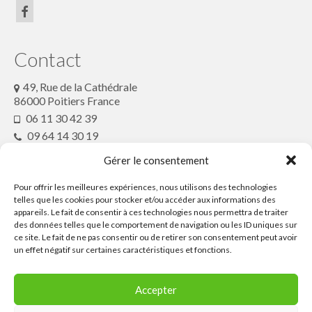
Contact
49, Rue de la Cathédrale
86000 Poitiers France
06 11 30 42 39
09 64 14 30 19
conteenfete@gmx.fr
Gérer le consentement
Pour offrir les meilleures expériences, nous utilisons des technologies
Partenaires
telles que les cookies pour stocker et/ou accéder aux informations des
appareils. Le fait de consentir à ces technologies nous permettra de traiter
des données telles que le comportement de navigation ou les ID uniques sur
ce site. Le fait de ne pas consentir ou de retirer son consentement peut avoir
Ressources
un effet négatif sur certaines caractéristiques et fonctions.
Contactez le
Accepter
Festival ou son
Collectif Conte