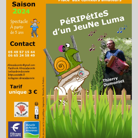
Les balades contées
contactez Abracadaconte
Conte en fête
Progamme
Programme du festival off 2021
La presse parle du Festival
Nouvelle République 8 juillet 2018
La Nouvelle République du 4 juillet
2018
La Nouvelle République du 4 juillet
2018
CENTRE PRESSE 5 juillet 2018