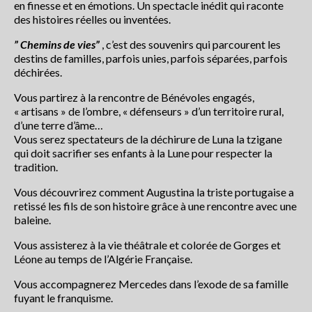
en finesse et en émotions. Un spectacle inédit qui raconte
Centre Presse du 5 juillet 2018
des histoires réelles ou inventées.
Centre Presse
” Chemins de vies”
, c’est des souvenirs qui parcourent les
destins de familles, parfois unies, parfois séparées, parfois
déchirées.
Les actualités du collectif
Vous partirez à la rencontre de Bénévoles engagés,
Le collectif Conte en fête
« artisans » de l’ombre, « défenseurs » d’un territoire rural,
d’une terre d’âme…
Conteurs et artistes
Vous serez spectateurs de la déchirure de Luna la tzigane
qui doit sacrifier ses enfants à la Lune pour respecter la
Le festival conte en fête : Histoire
tradition.
Partenaires
Vous découvrirez comment Augustina la triste portugaise a
retissé les fils de son histoire grâce à une rencontre avec une
Rétrospective
baleine.
Programme du festival off 2020
Vous assisterez à la vie théâtrale et colorée de Gorges et
Léone au temps de l’Algérie Française.
programme2019
Vous accompagnerez Mercedes dans l’exode de sa famille
fuyant le franquisme.
programme 2018