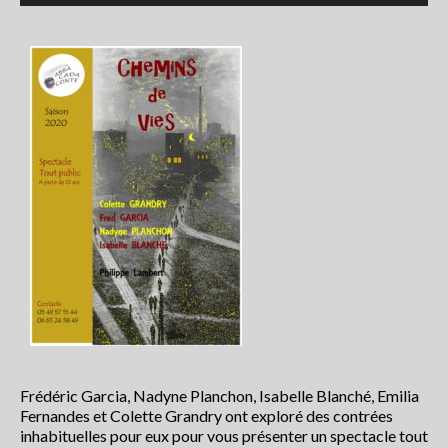
Les balades contées
contactez Abracadaconte
Conte en fête
Progamme
Programme du festival off 2021
La presse parle du Festival
Nouvelle République 8 juillet 2018
La Nouvelle République du 4 juillet
2018
La Nouvelle République du 4 juillet
2018
Frédéric Garcia, Nadyne Planchon, Isabelle Blanché, Emilia
Fernandes et Colette Grandry ont exploré des contrées
CENTRE PRESSE 5 juillet 2018
inhabituelles pour eux pour vous présenter un spectacle tout