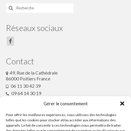
Rechercher
:
Réseaux sociaux
Contact
49, Rue de la Cathédrale
86000 Poitiers France
06 11 30 42 39
09 64 14 30 19
conteenfete@gmx.fr
Gérer le consentement
Pour offrir les meilleures expériences, nous utilisons des technologies
Partenaires
telles que les cookies pour stocker et/ou accéder aux informations des
appareils. Le fait de consentir à ces technologies nous permettra de traiter
des données telles que le comportement de navigation ou les ID uniques sur