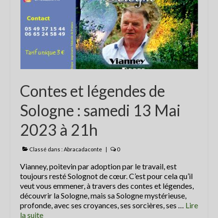
Les balades contées
contactez Abracadaconte
Conte en fête
Progamme
Contes et légendes de
Programme du festival off 2021
Sologne : samedi 13 Mai
La presse parle du Festival
2023 à 21h
Nouvelle République 8 juillet 2018
La Nouvelle République du 4 juillet
Classé dans :
Abracadaconte
|
0
2018
Vianney, poitevin par adoption par le travail, est
toujours resté Solognot de cœur. C’est pour cela qu’il
La Nouvelle République du 4 juillet
veut vous emmener, à travers des contes et légendes,
2018
découvrir la Sologne, mais sa Sologne mystérieuse,
profonde, avec ses croyances, ses sorcières, ses …
Lire
CENTRE PRESSE 5 juillet 2018
la suite­­