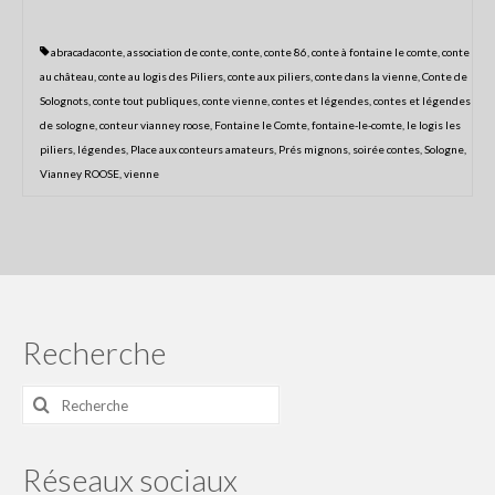
Centre Presse du 5 juillet 2018
abracadaconte
,
association de conte
,
conte
,
conte 86
,
conte à fontaine le comte
,
conte
Centre Presse
au château
,
conte au logis des Piliers
,
conte aux piliers
,
conte dans la vienne
,
Conte de
Solognots
,
conte tout publiques
,
conte vienne
,
contes et légendes
,
contes et légendes
Les actualités du collectif
de sologne
,
conteur vianney roose
,
Fontaine le Comte
,
fontaine-le-comte
,
le logis les
piliers
,
légendes
,
Place aux conteurs amateurs
,
Prés mignons
,
soirée contes
,
Sologne
,
Le collectif Conte en fête
Vianney ROOSE
,
vienne
Conteurs et artistes
Le festival conte en fête : Histoire
Partenaires
Rétrospective
Recherche
Programme du festival off 2020
Rechercher
:
programme2019
Réseaux sociaux
programme 2018