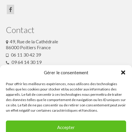
article de presse2018
Contactez le Festival ou son Collectif
Conte en Fête
Contact
49, Rue de la Cathédrale
86000 Poitiers France
06 11 30 42 39
09 64 14 30 19
conteenfete@gmx.fr
Gérer le consentement
Pour offrir les meilleures expériences, nous utilisons des technologies
Partenaires
telles que les cookies pour stocker et/ou accéder aux informations des
appareils. Le fait de consentir à ces technologies nous permettra de traiter
des données telles que le comportement de navigation ou les ID uniques sur
ce site. Le fait de ne pas consentir ou de retirer son consentement peut avoir
Ressources
un effet négatif sur certaines caractéristiques et fonctions.
Contactez le
Accepter
Festival ou son