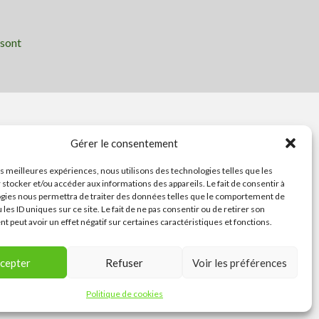
 sont
Ressources
Gérer le consentement
Contactez le
les meilleures expériences, nous utilisons des technologies telles que les
 stocker et/ou accéder aux informations des appareils. Le fait de consentir à
Festival ou son
gies nous permettra de traiter des données telles que le comportement de
Collectif Conte
 les ID uniques sur ce site. Le fait de ne pas consentir ou de retirer son
en Fête
 peut avoir un effet négatif sur certaines caractéristiques et fonctions.
cepter
Refuser
Voir les préférences
Politique de cookies
Contactez le Festival ou son Collectif Conte en Fête