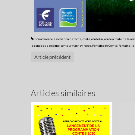
abracadaconte
,
association de conte
,
conte
,
conte 86
,
conte à fontaine le co
légendes de sologne
,
conteur vianney roose
,
Fontaine le Comte
,
fontaine-le
Article précédent
Articles similaires