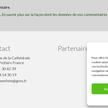
taire.
s.
En savoir plus sur la façon dont les données de vos commentaires
tact
Partenaires
ue de la Cathédrale
Pour offrir 
oitiers France
cookies pour
ces technolo
 30 42 39
navigation ou
 14 30 19
consentement
eenfete@gmx.fr
Ac