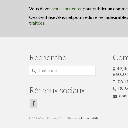
Vous devez
vous connecter
pour publier un commen
Ce site utilise Akismet pour réduire les indésirable
traitées
.
Recherche
Con
Rechercher
49, R
:
86000 P
06 11
Réseaux sociaux
09 64
cont
© 2026 Conte86 - WordPress Theme by
Kadence WP