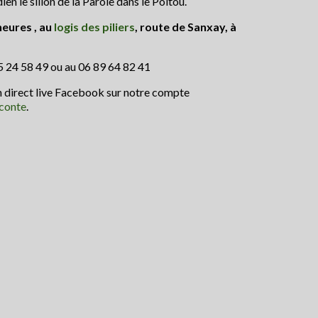
en le sillon de la Parole dans le Poitou.
heures , au
logis des piliers
, route de Sanxay, à
5 24 58 49 ou au 06 89 64 82 41
n direct live Facebook sur notre compte
conte
.