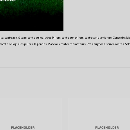
mte
,
conte au château
,
conte au logis des Piliers
,
conte aux piliers
,
conte dans la vienne
,
Conte de Sol
-comte
,
le logis les piliers
,
légendes
,
Place aux conteurs amateurs
,
Prés mignons
,
soirée contes
,
Sol