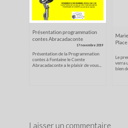
Présentation programmation
Marie
contes Abracadaconte
Place
17 novembre 2019
Présentation de la Programmation
 Luma –
Le pre
contes à Fontaine le Comte
janvier
verra 
Abracadaconte a le plaisir de vous...
bien de
décembre 2023
année est
e nos amis
Laisser un commentaire