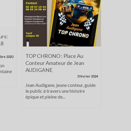
urs:
« Y’a du 
18
Dimanche
TOP CHRONO : Place Au
bre 2020
Ils se son
Conteur Amateur de Jean
.Qui ? gren
ion
AUDIGANE
d'autres.....
ontaine
3 février 2024
Jean Audigane, jeune conteur, guide
le public à travers une histoire
épique et pleine de...