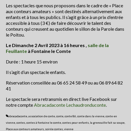
Les spectacles que nous proposons dans le cadre de « Place
article de presse2018
aux conteurs amateurs » sont destinés alternativement aux
enfants et à tous les publics. Il s’agit grâce à un prix d’entrée
Contactez le Festival ou son Collectif
accessible à tous (3 €) de faire découvrir le talent des
Conte en Fête
conteurs qui creusent au quotidien le sillon de la Parole dans
le Poitou.
Le Dimanche 2 Avril 2023 à 16 heures ,
salle de la
Feuillante
à Fontaine le Comte
Durée : 1 heure 15 environ
Il s’agit d’un spectacle enfants.
Réservation conseillée au 06 65 24 58 49 ou au 06 89 64 82
41
Le spectacle sera retransmis en direct live Facebook sur
notre compte
Abracadaconte Lechaudronduconte
.
abracadaconte
,
association de conte
,
conte
,
conte 86
,
conte dans la vienne
,
conte en
vienne
,
contes
,
contes à fontaine le comte
,
contes pour enfants
,
la grenouille fait sa soupe
,
Place aux conteurs amateurs
,
soirée contes
,
vienne