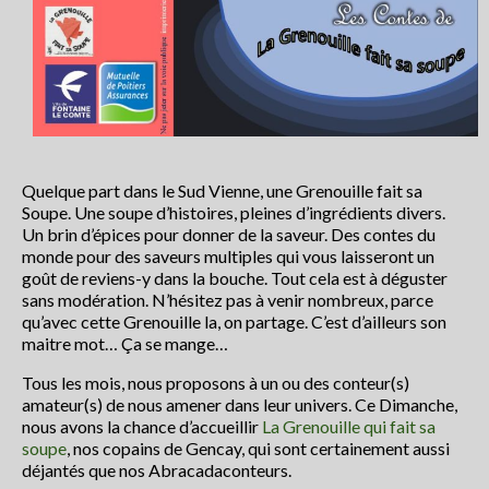
Centre Presse du 5 juillet 2018
Centre Presse
Les actualités du collectif
Le collectif Conte en fête
Quelque part dans le Sud Vienne, une Grenouille fait sa
Conteurs et artistes
Soupe. Une soupe d’histoires, pleines d’ingrédients divers.
Un brin d’épices pour donner de la saveur. Des contes du
Le festival conte en fête : Histoire
monde pour des saveurs multiples qui vous laisseront un
goût de reviens-y dans la bouche. Tout cela est à déguster
Partenaires
sans modération. N’hésitez pas à venir nombreux, parce
qu’avec cette Grenouille la, on partage. C’est d’ailleurs son
Rétrospective
maitre mot… Ça se mange…
Programme du festival off 2020
Tous les mois, nous proposons à un ou des conteur(s)
amateur(s) de nous amener dans leur univers. Ce Dimanche,
programme2019
nous avons la chance d’accueillir
La Grenouille qui fait sa
soupe
, nos copains de Gencay, qui sont certainement aussi
déjantés que nos Abracadaconteurs.
programme 2018