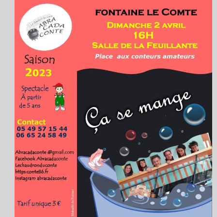
Les balades contées
contactez Abracadaconte
Conte en fête
Progamme
Programme du festival off 2021
La presse parle du Festival
Nouvelle République 8 juillet 2018
La Nouvelle République du 4 juillet
2018
La Nouvelle République du 4 juillet
2018
CENTRE PRESSE 5 juillet 2018