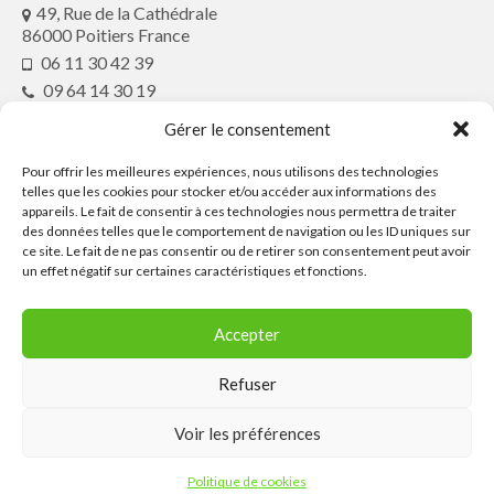
49, Rue de la Cathédrale
article de presse2018
86000 Poitiers France
06 11 30 42 39
Contactez le Festival ou son Collectif
09 64 14 30 19
Conte en Fête
conteenfete@gmx.fr
Gérer le consentement
Pour offrir les meilleures expériences, nous utilisons des technologies
Partenaires
telles que les cookies pour stocker et/ou accéder aux informations des
appareils. Le fait de consentir à ces technologies nous permettra de traiter
des données telles que le comportement de navigation ou les ID uniques sur
ce site. Le fait de ne pas consentir ou de retirer son consentement peut avoir
Ressources
un effet négatif sur certaines caractéristiques et fonctions.
Contactez le
Accepter
Festival ou son
Collectif Conte
Refuser
en Fête
Voir les préférences
Contactez le Festival ou son Collectif Conte en Fête
© 2026 Conte86 - WordPress Theme by
Kadence WP
Politique de cookies