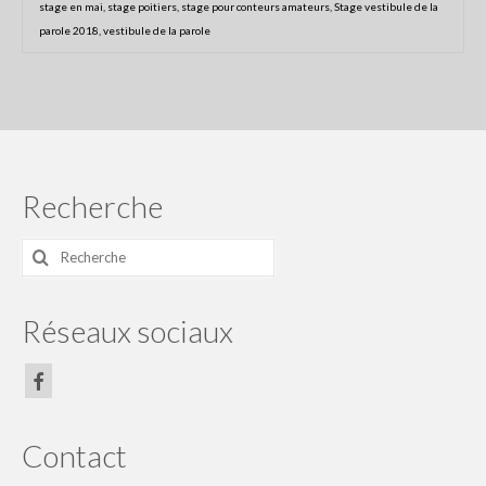
stage en mai
,
stage poitiers
,
stage pour conteurs amateurs
,
Stage vestibule de la
Centre Presse du 5 juillet 2018
parole 2018
,
vestibule de la parole
Centre Presse
Les actualités du collectif
Le collectif Conte en fête
Recherche
Conteurs et artistes
Le festival conte en fête : Histoire
Rechercher
:
Partenaires
Réseaux sociaux
Rétrospective
Programme du festival off 2020
programme2019
Contact
programme 2018