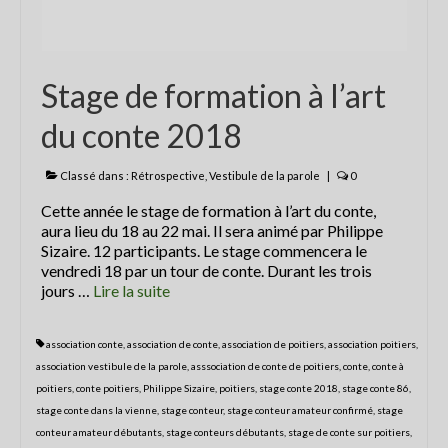
Les balades contées
contactez Abracadaconte
Stage de formation à l’art
Conte en fête
du conte 2018
Progamme
Classé dans :
Rétrospective
,
Vestibule de la parole
|
0
Programme du festival off 2021
Cette année le stage de formation à l’art du conte,
La presse parle du Festival
aura lieu du 18 au 22 mai. Il sera animé par Philippe
Sizaire. 12 participants. Le stage commencera le
Nouvelle République 8 juillet 2018
vendredi 18 par un tour de conte. Durant les trois
jours …
Lire la suite­­
La Nouvelle République du 4 juillet
2018
association conte
,
association de conte
,
association de poitiers
,
association poitiers
,
La Nouvelle République du 4 juillet
association vestibule de la parole
,
asssociation de conte de poitiers
,
conte
,
conte à
2018
poitiers
,
conte poitiers
,
Philippe Sizaire
,
poitiers
,
stage conte 2018
,
stage conte 86
,
stage conte dans la vienne
,
stage conteur
,
stage conteur amateur confirmé
,
stage
CENTRE PRESSE 5 juillet 2018
conteur amateur débutants
,
stage conteurs débutants
,
stage de conte sur poitiers
,