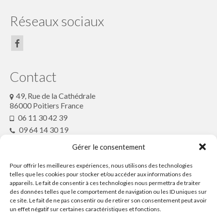
Centre Presse du 5 juillet 2018
Réseaux sociaux
Centre Presse
Les actualités du collectif
Le collectif Conte en fête
Contact
Conteurs et artistes
49, Rue de la Cathédrale
86000 Poitiers France
Le festival conte en fête : Histoire
06 11 30 42 39
09 64 14 30 19
Partenaires
conteenfete@gmx.fr
Gérer le consentement
Rétrospective
Pour offrir les meilleures expériences, nous utilisons des technologies
Partenaires
Programme du festival off 2020
telles que les cookies pour stocker et/ou accéder aux informations des
appareils. Le fait de consentir à ces technologies nous permettra de traiter
programme2019
des données telles que le comportement de navigation ou les ID uniques sur
ce site. Le fait de ne pas consentir ou de retirer son consentement peut avoir
Ressources
programme 2018
un effet négatif sur certaines caractéristiques et fonctions.