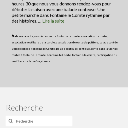
heures 30 que nous vous donnons rendez-vous pour
Les balades contées
débuter la saison avec une balade conteuse. Une
petite marche dans Fontaine le Comte rythmée par
contactez Abracadaconte
des histoires. …
Lire la suite­­
Conte en fête
abracadaconte
,
association conte fontaine le comte
,
association de conte
,
Progamme
association vestibule de la parole
,
asssociation de conte de poitiers
,
balade contée
,
Balade contée Fontaine le Comte
,
Balade conteuse
,
conte 86
,
conte dans la vienne
,
Programme du festival off 2021
contes à fontaine le comte
,
Fontaine le Comte
,
fontaine-le-comte
,
participation du
vestibule de la parôle
,
vienne
La presse parle du Festival
Nouvelle République 8 juillet 2018
La Nouvelle République du 4 juillet
2018
La Nouvelle République du 4 juillet
Recherche
2018
Rechercher
CENTRE PRESSE 5 juillet 2018
: