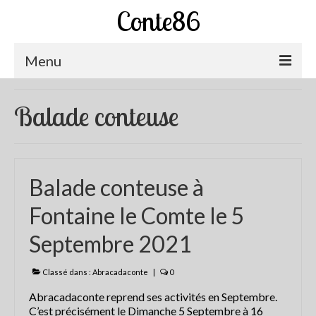
Conte86
Menu
Abracadaconte
Balade conteuse
Actualités Abracadaconte
Interview du chaudron du conte
Balade conteuse à
Contes à écouter
Fontaine le Comte le 5
Abracadaconte à la Radio!!!
Septembre 2021
Les spectacles d’Abracadaconte
Chemins de Vies
Classé dans :
Abracadaconte
|
0
Abracadaconte reprend ses activités en Septembre.
Les veillées insolites
C’est précisément le Dimanche 5 Septembre à 16